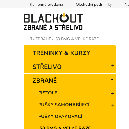
Přejít
Kamenná prodejna
Obchodní podmínky
Na
na
obsah
Domů
/
ZBRANĚ
/
.50 BMG A VELKÉ RÁŽE
P
K
Přeskočit
TRÉNINKY & KURZY
o
a
kategorie
t
s
STŘELIVO
e
t
g
r
ZBRANĚ
o
a
r
n
i
PISTOLE
e
n
PUŠKY SAMONABÍJECÍ
í
p
PUŠKY OPAKOVACÍ
a
.50 BMG A VELKÉ RÁŽE