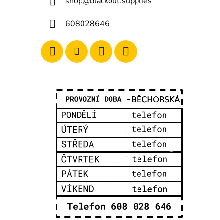
shop
@
blackout.supplies
608028646