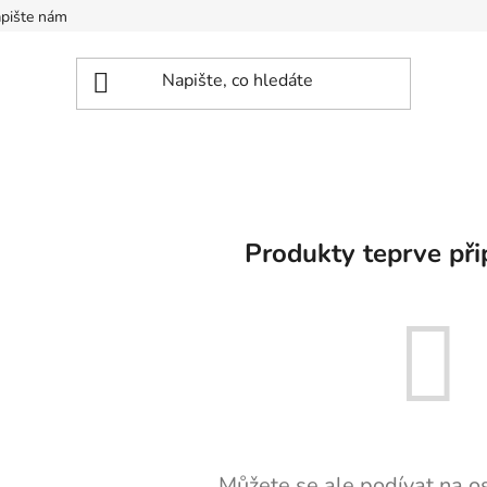
pište nám
Produkty teprve při
Můžete se ale podívat na os