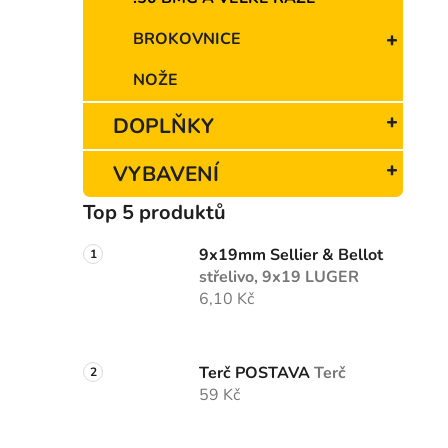
n
e
BROKOVNICE
l
NOŽE
DOPLŇKY
VYBAVENÍ
Top 5 produktů
9x19mm Sellier & Bellot
střelivo, 9x19 LUGER
6,10 Kč
Terč POSTAVA
Terč
59 Kč