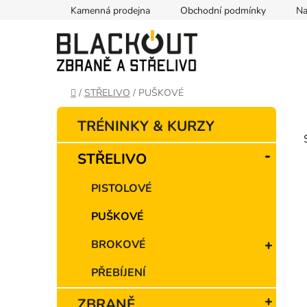
Přejít
Kamenná prodejna
Obchodní podmínky
Na
na
obsah
Domů
/
STŘELIVO
/
PUŠKOVÉ
P
K
Přeskočit
TRÉNINKY & KURZY
o
a
kategorie
t
s
STŘELIVO
e
t
g
r
PISTOLOVÉ
o
a
r
PUŠKOVÉ
n
i
i
e
n
BROKOVÉ
í
p
PŘEBÍJENÍ
a
ZBRANĚ