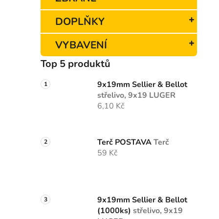
n
e
DOPLŇKY
l
VYBAVENÍ
Top 5 produktů
9x19mm Sellier & Bellot
střelivo, 9x19 LUGER
6,10 Kč
Terč POSTAVA
Terč
59 Kč
9x19mm Sellier & Bellot
(1000ks)
střelivo, 9x19