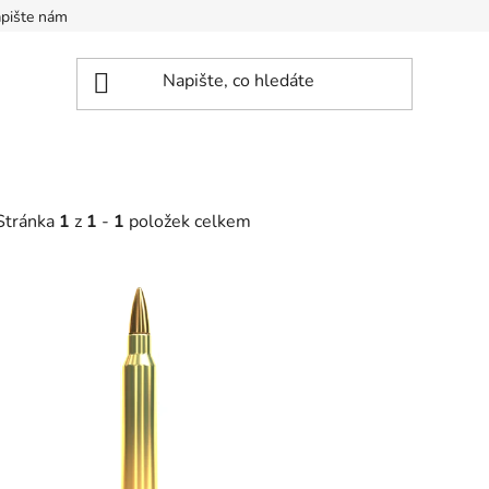
pište nám
Stránka
1
z
1
-
1
položek celkem
V
ý
p
s
p
r
o