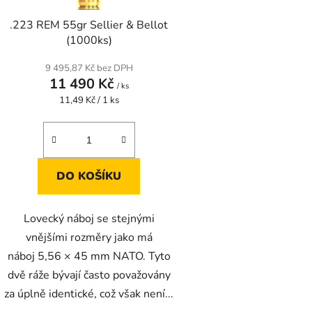
d
.223 REM 55gr Sellier & Bellot
u
(1000ks)
k
t
9 495,87 Kč bez DPH
11 490 Kč
ů
/ ks
Měrná
11,49 Kč / 1 ks
cena:
DO KOŠÍKU
Lovecký náboj se stejnými
vnějšími rozměry jako má
náboj 5,56 × 45 mm NATO. Tyto
dvě ráže bývají často považovány
za úplně identické, což však není...