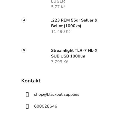
LUGER
5,77 Kč
.223 REM 55gr Sellier &
Bellot (1000ks)
11 490 Kč
Streamlight TLR-7 HL-X
SUB USB 1000lm
7 799 Kč
Kontakt
shop
@
blackout.supplies
608028646