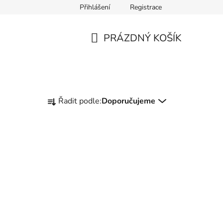
Přihlášení
Registrace
PRÁZDNÝ KOŠÍK
NÁKUPNÍ
KOŠÍK
Ř
Řadit podle:
Doporučujeme
a
z
e
n
í
p
r
o
d