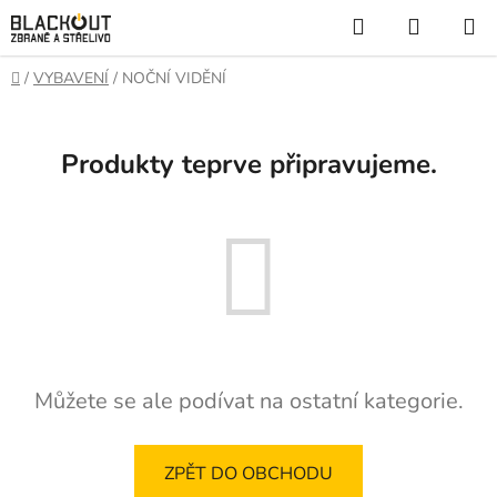
Přejít
Hledat
NÁKUP
na
KOŠÍK
obsah
Domů
/
VYBAVENÍ
/
NOČNÍ VIDĚNÍ
Produkty teprve připravujeme.
Můžete se ale podívat na ostatní kategorie.
ZPĚT DO OBCHODU