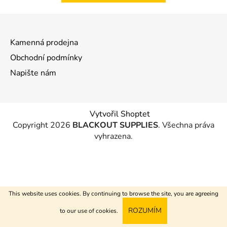
Z
á
Kamenná prodejna
p
a
Obchodní podmínky
t
Napište nám
í
Vytvořil Shoptet
Copyright 2026
BLACKOUT SUPPLIES
. Všechna práva
vyhrazena.
This website uses cookies. By continuing to browse the site, you are agreeing
ROZUMÍM
to our use of cookies.