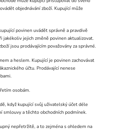
obchodě může kupující přistupovat do svého
rovádět objednávání zboží. Kupující může
e kupující povinen uvádět správně a pravdivě
i jakékoliv jejich změně povinen aktualizovat.
zboží jsou prodávajícím považovány za správné.
nem a heslem. Kupující je povinen zachovávat
ákaznického účtu. Prodávající nenese
obami.
 třetím osobám.
dě, když kupující svůj uživatelský účet déle
upní smlouvy a těchto obchodních podmínek.
tupný nepřetržitě, a to zejména s ohledem na