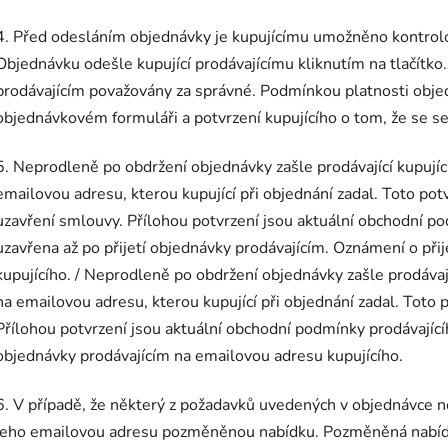
4. Před odesláním objednávky je kupujícímu umožněno kontrolov
Objednávku odešle kupující prodávajícímu kliknutím na tlačítk
prodávajícím považovány za správné. Podmínkou platnosti objed
objednávkovém formuláři a potvrzení kupujícího o tom, že se 
5. Neprodleně po obdržení objednávky zašle prodávající kupují
emailovou adresu, kterou kupující při objednání zadal. Toto pot
uzavření smlouvy. Přílohou potvrzení jsou aktuální obchodní p
uzavřena až po přijetí objednávky prodávajícím. Oznámení o při
kupujícího. / Neprodleně po obdržení objednávky zašle prodávaj
na emailovou adresu, kterou kupující při objednání zadal. Toto 
Přílohou potvrzení jsou aktuální obchodní podmínky prodávajíc
objednávky prodávajícím na emailovou adresu kupujícího.
6. V případě, že některý z požadavků uvedených v objednávce ne
jeho emailovou adresu pozměněnou nabídku. Pozměněná nabídk