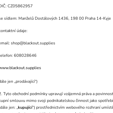
DIČ: CZ05862957
se sídlem: Manželů Dostálových 1436, 198 00 Praha 14-Kyje
kontaktní údaje:
email: shop@blackout.supplies
telefon: 608028646
www.blackout.supplies
dále jen „prodávající“)
2. Tyto obchodní podmínky upravují vzájemná práva a povinnosti 
kupní smlouvu mimo svoji podnikatelskou činnost jako spotřebit
(dále jen: „
kupující
“) prostřednictvím webového rozhraní umís