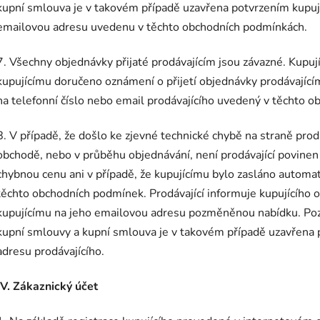
kupní smlouva je v takovém případě uzavřena potvrzením kupujíc
emailovou adresu uvedenu v těchto obchodních podmínkách.
7. Všechny objednávky přijaté prodávajícím jsou závazné. Kupuj
kupujícímu doručeno oznámení o přijetí objednávky prodávajícím
na telefonní číslo nebo email prodávajícího uvedený v těchto 
8. V případě, že došlo ke zjevné technické chybě na straně prod
obchodě, nebo v průběhu objednávání, není prodávající povinen 
chybnou cenu ani v případě, že kupujícímu bylo zasláno automa
těchto obchodních podmínek. Prodávající informuje kupujícího 
kupujícímu na jeho emailovou adresu pozměněnou nabídku. Po
kupní smlouvy a kupní smlouva je v takovém případě uzavřena p
adresu prodávajícího.
IV. Zákaznický účet