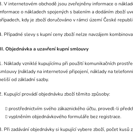
3. V internetovém obchodě jsou zveřejněny informace o náklad
Informace o nákladech spojených s balením a dodáním zboží uv
případech, kdy je zboží doručováno v rámci území České republi
4. Případné slevy s kupní ceny zboží nelze navzájem kombinovat,
III. Objednávka a uzavření kupní smlouvy
1. Náklady vzniklé kupujícímu při použití komunikačních prostře
smlouvy (náklady na internetové připojení, náklady na telefonní
neliší od základní sazby.
2. Kupující provádí objednávku zboží těmito způsoby:
prostřednictvím svého zákaznického účtu, provedl-li předc
vyplněním objednávkového formuláře bez registrace.
3. Při zadávání objednávky si kupující vybere zboží, počet kusů 