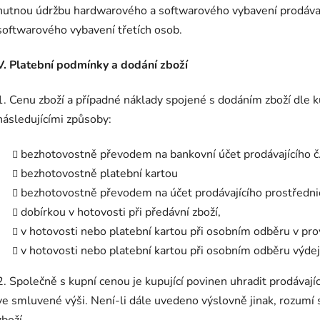
nutnou údržbu hardwarového a softwarového vybavení prodávaj
softwarového vybavení třetích osob.
V. Platební podmínky a dodání zboží
1. Cenu zboží a případné náklady spojené s dodáním zboží dle 
následujícími způsoby:
bezhotovostně převodem na bankovní účet prodávajícího č…
bezhotovostně platební kartou
bezhotovostně převodem na účet prodávajícího prostřednic
dobírkou v hotovosti při předávní zboží,
v hotovosti nebo platební kartou při osobním odběru v pr
v hotovosti nebo platební kartou při osobním odběru výdej
2. Společně s kupní cenou je kupující povinen uhradit prodávaj
ve smluvené výši. Není-li dále uvedeno výslovně jinak, rozumí
zboží.