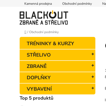
Přejít
Kamenná prodejna
Obchodní podmínky
Na
na
obsah
Domů
/
Obchodní podmínky
P
K
Přeskočit
TRÉNINKY & KURZY
o
a
kategorie
t
s
STŘELIVO
e
t
g
r
ZBRANĚ
o
a
r
n
i
DOPLŇKY
e
n
í
VYBAVENÍ
p
Top 5 produktů
a