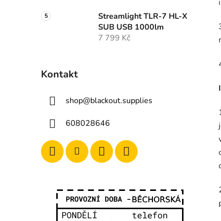
Streamlight TLR-7 HL-X
SUB USB 1000lm
7 799 Kč
Kontakt
shop
@
blackout.supplies
608028646