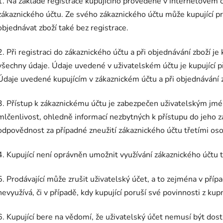
1. Na základě registrace kupujícího provedené v internetovém 
zákaznického účtu. Ze svého zákaznického účtu může kupující p
objednávat zboží také bez registrace.
2. Při registraci do zákaznického účtu a při objednávání zboží j
všechny údaje. Údaje uvedené v uživatelském účtu je kupující př
Údaje uvedené kupujícím v zákaznickém účtu a při objednávání 
3. Přístup k zákaznickému účtu je zabezpečen uživatelským jmé
mlčenlivost, ohledně informací nezbytných k přístupu do jeho z
odpovědnost za případné zneužití zákaznického účtu třetími os
4. Kupující není oprávněn umožnit využívání zákaznického účtu
5. Prodávající může zrušit uživatelský účet, a to zejména v přípa
nevyužívá, či v případě, kdy kupující poruší své povinnosti z k
6. Kupující bere na vědomí, že uživatelský účet nemusí být dos