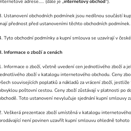
internetové adrese….. (dále je „
internetový obchod
“).
3. Ustanovení obchodních podmínek jsou nedílnou součástí kup
mají přednost před ustanoveními těchto obchodních podmínek.
4. Tyto obchodní podmínky a kupní smlouva se uzavírají v české
II. Informace o zboží a cenách
1. Informace o zboží, včetně uvedení cen jednotlivého zboží a j
jednotlivého zboží v katalogu internetového obchodu. Ceny zbo
všech souvisejících poplatků a nákladů za vrácení zboží, jestli
obvyklou poštovní cestou. Ceny zboží zůstávají v platnosti po 
obchodě. Toto ustanovení nevylučuje sjednání kupní smlouvy z
2. Veškerá prezentace zboží umístěná v katalogu internetového
prodávající není povinen uzavřít kupní smlouvu ohledně tohoto 