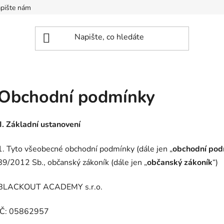
pište nám
Obchodní podmínky
I.
Základní ustanovení
1. Tyto všeobecné obchodní podmínky (dále jen „
obchodní pod
89/2012 Sb., občanský zákoník (dále jen „
občanský zákoník
“)
BLACKOUT ACADEMY s.r.o.
IČ: 05862957