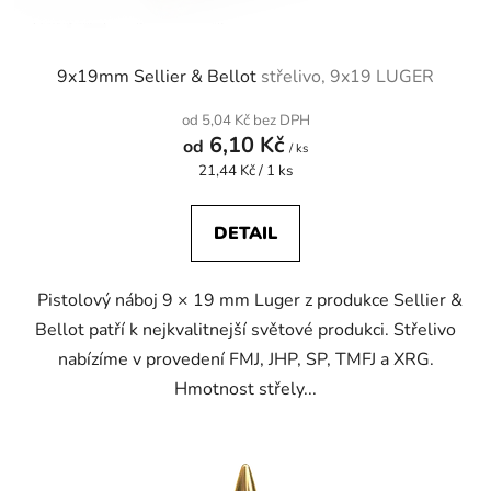
t
ů
9x19mm Sellier & Bellot
střelivo, 9x19 LUGER
od 5,04 Kč bez DPH
6,10 Kč
od
/ ks
Měrná
21,44 Kč / 1 ks
cena:
DETAIL
Pistolový náboj 9 × 19 mm Luger z produkce Sellier &
Bellot patří k nejkvalitnejší světové produkci. Střelivo
nabízíme v provedení FMJ, JHP, SP, TMFJ a XRG.
Hmotnost střely...