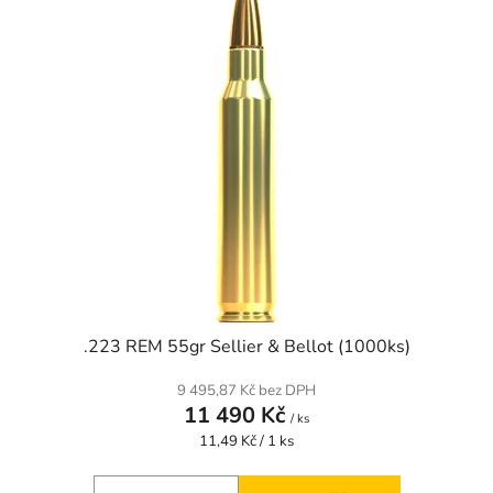
.223 REM 55gr Sellier & Bellot (1000ks)
9 495,87 Kč bez DPH
11 490 Kč
/ ks
Měrná
11,49 Kč / 1 ks
cena: