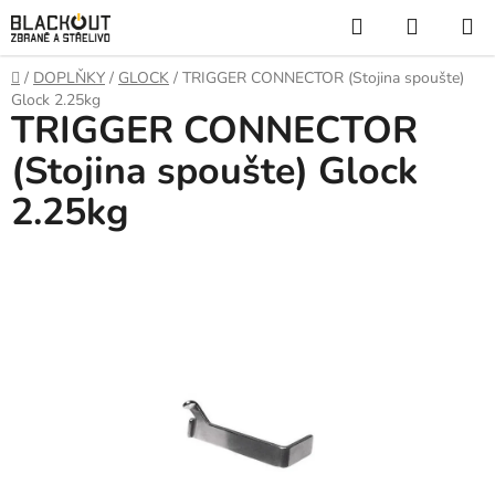
Přejít
Hledat
NÁKUP
na
KOŠÍK
obsah
Domů
/
DOPLŇKY
/
GLOCK
/
TRIGGER CONNECTOR (Stojina spoušte)
Glock 2.25kg
TRIGGER CONNECTOR
(Stojina spoušte) Glock
2.25kg