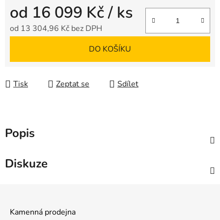
od
16 099 Kč
/ ks
od
13 304,96 Kč
bez DPH
Měrná cena:
DO KOŠÍKU
Tisk
Zeptat se
Sdílet
Popis
Diskuze
Z
á
Kamenná prodejna
p