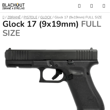
Přejít
Hledat
NÁKUP
na
KOŠÍK
obsah
Domů
/
ZBRANĚ
/
PISTOLE
/
GLOCK
/
Glock 17 (9x19mm)
FULL SIZE
Glock 17 (9x19mm)
FULL
SIZE