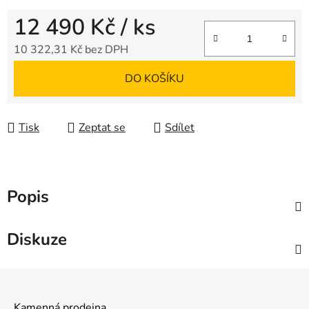
12 490 Kč
/ ks
10 322,31 Kč bez DPH
Měrná cena:
DO KOŠÍKU
Tisk
Zeptat se
Sdílet
Popis
Diskuze
Z
á
Kamenná prodejna