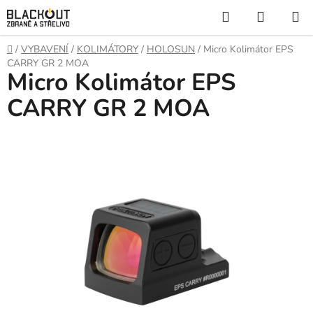
Přejít
Hledat
NÁKUP
na
KOŠÍK
obsah
Domů
/
VYBAVENÍ
/
KOLIMÁTORY
/
HOLOSUN
/
Micro Kolimátor EPS
CARRY GR 2 MOA
Micro Kolimátor EPS
CARRY GR 2 MOA