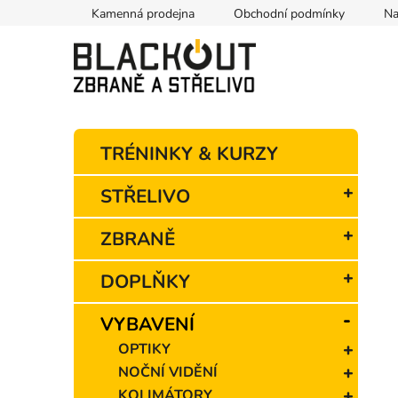
Přejít
Kamenná prodejna
Obchodní podmínky
Na
na
obsah
P
K
Přeskočit
TRÉNINKY & KURZY
o
a
kategorie
t
s
STŘELIVO
e
t
g
r
ZBRANĚ
o
a
r
n
i
DOPLŇKY
e
n
í
VYBAVENÍ
p
OPTIKY
a
NOČNÍ VIDĚNÍ
n
KOLIMÁTORY