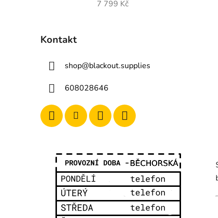
7 799 Kč
Kontakt
shop
@
blackout.supplies
608028646