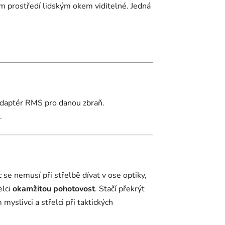
ém prostředí lidským okem viditelné. Jedná
 adaptér RMS pro danou zbraň.
.
c se nemusí při střelbě dívat v ose optiky,
elci
okamžitou pohotovost
. Stačí překrýt
yslivci a střelci při taktických