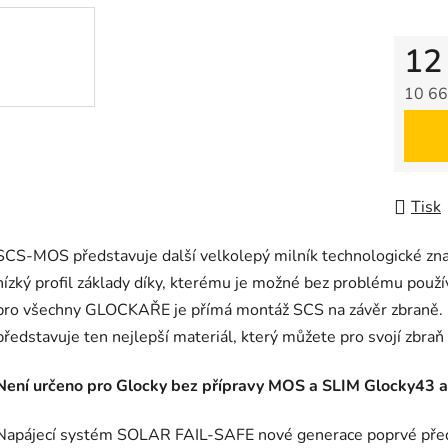
12
10 66
Měrná
Tisk
SCS-MOS představuje další velkolepý milník technologické zn
nízký profil základy díky, kterému je možné bez problému použív
pro všechny GLOCKAŘE je přímá montáž SCS na závěr zbraně. Ko
představuje ten nejlepší materiál, který můžete pro svojí zbraň 
Není určeno pro Glocky bez přípravy MOS a SLIM Glocky43 
Napájecí systém SOLAR FAIL-SAFE nové generace poprvé před