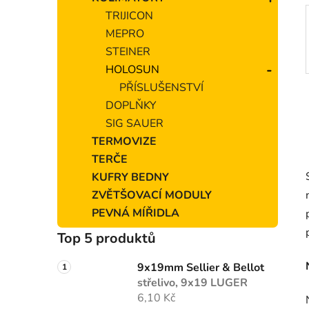
e
TRIJICON
l
MEPRO
STEINER
HOLOSUN
PŘÍSLUŠENSTVÍ
DOPLŇKY
SIG SAUER
TERMOVIZE
TERČE
KUFRY BEDNY
ZVĚTŠOVACÍ MODULY
PEVNÁ MÍŘIDLA
Top 5 produktů
9x19mm Sellier & Bellot
střelivo, 9x19 LUGER
6,10 Kč