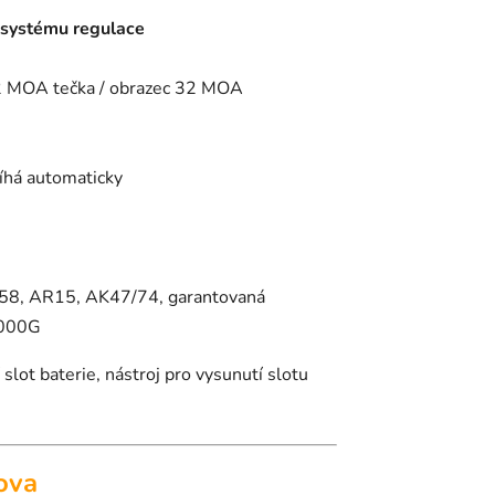
 systému regulace
2 MOA tečka / obrazec 32 MOA
bíhá automaticky
A58, AR15, AK47/74, garantovaná
1000G
 slot baterie, nástroj pro vysunutí slotu
ova