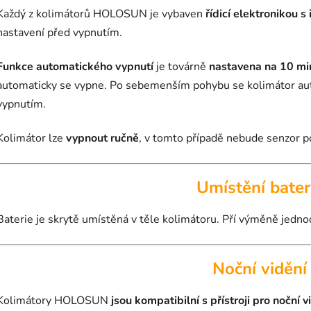
Každý z kolimátorů HOLOSUN je vybaven
řídicí elektronikou 
nastavení před vypnutím.
Funkce automatického vypnutí
je továrně
nastavena na 10 mi
automaticky se vypne. Po sebemenším pohybu se kolimátor au
vypnutím.
Kolimátor lze
vypnout ručně
, v tomto případě nebude senzor p
Umístění bater
Baterie je skrytě umístěná v těle kolimátoru. Pří výměně jedno
Noční vidění
Kolimátory HOLOSUN
jsou kompatibilní s přístroji pro noční v