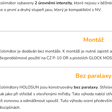
kolimátor vybaveny
2 úrovněmi intenzity
, které nejsou v běžn
se o první a druhý stupeň jasu, který je kompatibilní s NV.
Montáž
Kolimátor je dodáván bez montáže. K montáži je nutné zajistit
Bezproblémové použití na CZ P-10 OR a pistolích GLOCK MOS
Bez paralaxy
Kolimátory HOLOSUN jsou konstruovány
bez paralaxy
. Střele
tak jako při střelbě s otevřenými mířidly. Tato výhoda nabízí stř
cíl osnovou a odmáčknout spoušť. Tuto výhodu ocení především m
disciplínách.