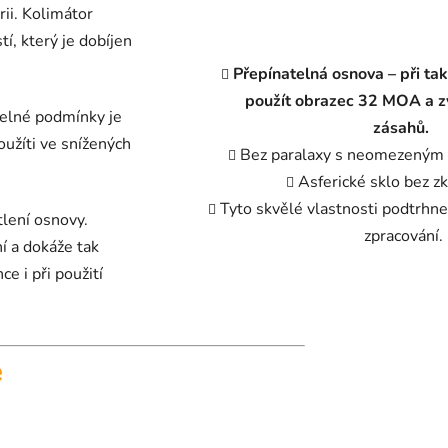
ii. Kolimátor
í, který je dobíjen
Přepínatelná osnova – při tak
použít obrazec 32 MOA a z
telné podmínky je
zásahů.
užíti ve snížených
Bez paralaxy s neomezeným 
Asferické sklo bez zk
Tyto skvělé vlastnosti podtrhne 
tlení osnovy.
zpracování.
í a dokáže tak
e i při použití
e