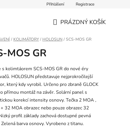
Přihlášení
Registrace
PRÁZDNÝ KOŠÍK
NÁKUPNÍ
VENÍ
/
KOLIMÁTORY
/
HOLOSUN
/
SCS-MOS GR
KOŠÍK
S-MOS GR
e s kolimtáorem SCS-MOS GR do nové éry
vačů. HOLOSUN představuje nejprokročilejší
or, který kdy vyrobil. Určeno pro zbraně GLOCK
 přímou montáž na závěr. Solární panel s
ickou korekcí intensity osnovy. Tečka 2 MOA ,
+ 32 MOA obrazec nebo pouze obrazec 32
izký profil základy zachová dostupné pevná
. Zelená barva osnovy. Vyrobeno z titanu.