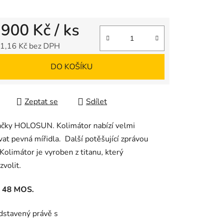
 900 Kč
/ ks
1,16 Kč bez DPH
 cena:
DO KOŠÍKU
Zeptat se
Sdílet
ačky HOLOSUN. Kolimátor nabízí velmi
at pevná mířidla. Další potěšující zprávou
limátor je vyroben z titanu, který
zvolit.
a 48 MOS.
stavený právě s