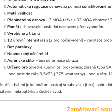
Automatická regulace osnovy
za pomocí
sofistikovaného
Malá velikost
Přepínatelná osnova
– 2 MOA tečka a 32 MOA obrazec / 
Paměť
uchovávající poslední nastavení před vypnutím.
Vyrobeno z titanu
12 úrovní intensit jasu
(2 pro noční vidění) – rugalace pro
Bez paralaxy
Neomezený oční reliéf
Asferické sklo
– bez deformace obrazu
Určeno pro
lovecké kulovnice
,
brokovnice, zbraně typu S
odolnost do ráže 9,5x73 (.375 weatherby) - odolá rázu 
Součást balení je kolimátor, nástroj šroubováku (torx), náhradní
baterie, mikroutěrka a český návod.
Zaměřovací osn