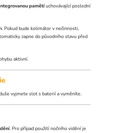
s integrovanou pamětí
uchovávající poslední
n
. Pokud bude kolimátor v nečinnosti,
tomaticky zapne do původního stavu před
ohybu aktivní.
ie
duše vyjmete slot s baterií a vyměníte.
idění
. Pro případ použití nočního vidění je