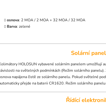
osnova
: 2 MOA / 2 MOA + 32 MOA / 32 MOA
Barva
: zelené
Solární panel
Kolimátory HOLOSUN vybavené solárním panelem umožňují aut
závislosti na světelných podmínkách (Režim solárního panelu).
osnova napájena čistě ze solárního panelu. Pokud světelné po
automaticky přejde na baterii CR1620. Režim solárního panelu 
Řídící elektron