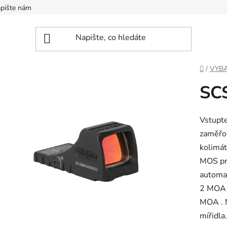
pište nám
Domů
/
VYBA
SC
Vstupt
zaměřo
kolimát
MOS pro
automat
2 MOA 
MOA . N
mířidla