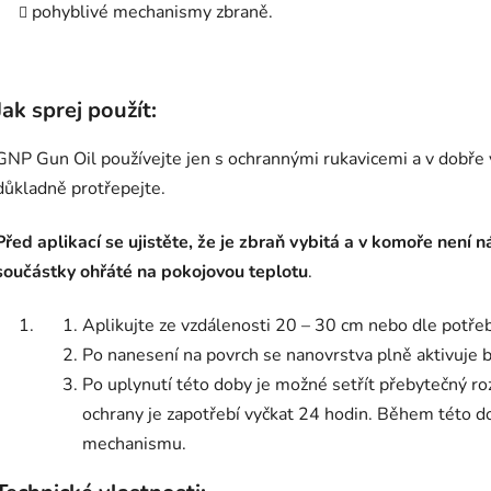
pohyblivé mechanismy zbraně.
Jak sprej použít:
GNP Gun Oil používejte jen s ochrannými rukavicemi a v dobře 
důkladně protřepejte.
Před aplikací se ujistěte, že je zbraň vybitá a v komoře není n
součástky ohřáté na pokojovou teplotu
.
Aplikujte ze vzdálenosti 20 – 30 cm nebo dle potřeb
Po nanesení na povrch se nanovrstva plně aktivuje
Po uplynutí této doby je možné setřít přebytečný ro
ochrany je zapotřebí vyčkat 24 hodin. Během této d
mechanismu.