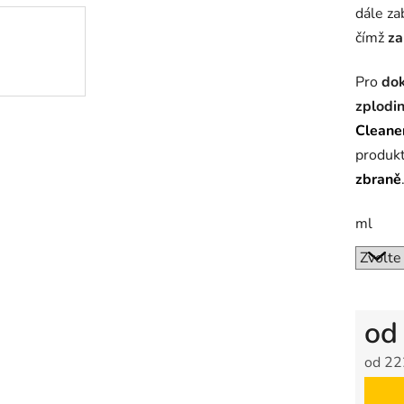
dále za
čímž
za
Pro
dok
zplodi
Cleane
produk
zbraně
ml
o
od
22
Měrná