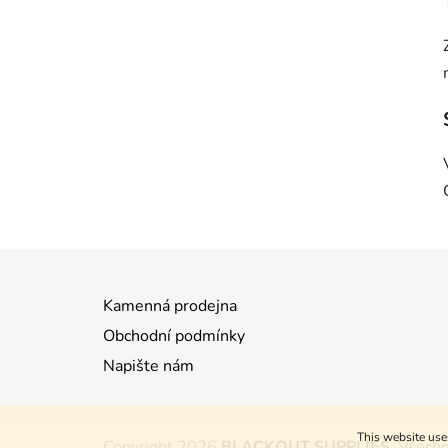
Z
á
Kamenná prodejna
p
a
Obchodní podmínky
t
Napište nám
í
This website use
Copyright 2026
BLACKOUT SUPPLIES
. Všech