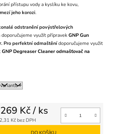
brání přístupu vody a kyslíku ke kovu,
mezí jeho korozi
.
onalé odstranění povýstřelových
n
doporučujeme využít přípravek
GNP Gun
r
. Pro perfektní odmaštění
doporučujeme využit
t
GNP Degreaser Cleaner odmašťovač na
.
d
269 Kč
/ ks
2,31 Kč
bez DPH
 cena:
DO KOŠÍKU