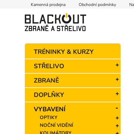
Přejít
Kamenná prodejna
Obchodní podmínky
Na
na
obsah
P
K
Přeskočit
TRÉNINKY & KURZY
o
a
kategorie
t
s
STŘELIVO
e
t
g
r
ZBRANĚ
o
a
r
n
i
DOPLŇKY
e
n
í
VYBAVENÍ
p
OPTIKY
a
NOČNÍ VIDĚNÍ
n
KOLIMÁTORY