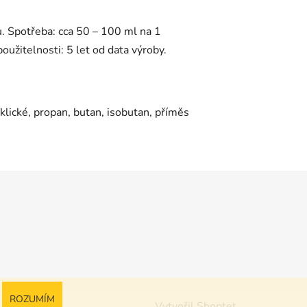
u. Spotřeba: cca 50 – 100 ml na 1
užitelnosti: 5 let od data výroby.
yklické, propan, butan, isobutan, příměs
ROZUMÍM
Vytvořil Shoptet