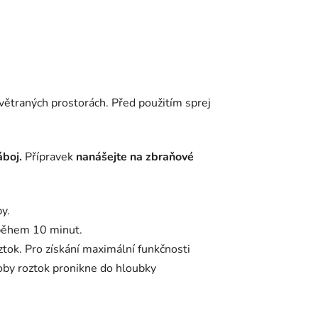
větraných prostorách. Před použitím sprej
áboj.
Přípravek
nanášejte na zbraňové
y.
 během 10 minut.
ztok. Pro získání maximální funkčnosti
oby roztok pronikne do hloubky