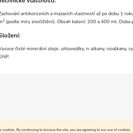
Technické vlastnosti:
Zachování antikorozních a mazacích vlastností až po dobu 1 rok
2
m
(podle míry znečištění). Obsah balení: 200 a 400 ml. Doba po
Složení:
Vysoce čisté minerální oleje, uhlovodíky, n-alkany, isoalkany, c
GNP.
s cookies. By continuing to browse the site, you are agreeing to our use of cookies.
na práva vyhrazena.