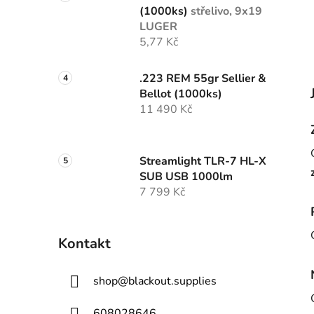
(1000ks)
střelivo, 9x19
LUGER
5,77 Kč
.223 REM 55gr Sellier &
Bellot (1000ks)
11 490 Kč
Streamlight TLR-7 HL-X
SUB USB 1000lm
7 799 Kč
Kontakt
shop
@
blackout.supplies
608028646