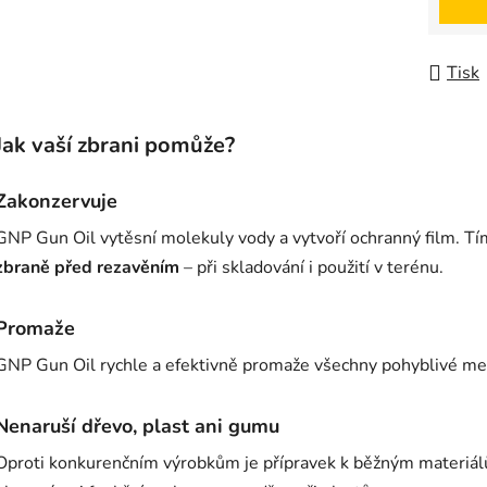
Tisk
Jak vaší zbrani pomůže?
Zakonzervuje
GNP Gun Oil vytěsní molekuly vody a vytvoří ochranný film. T
zbraně před rezavěním
– při skladování i použití v terénu.
Promaže
GNP Gun Oil rychle a efektivně promaže všechny pohyblivé mech
Nenaruší dřevo, plast ani gumu
Oproti konkurenčním výrobkům je přípravek k běžným materiálů