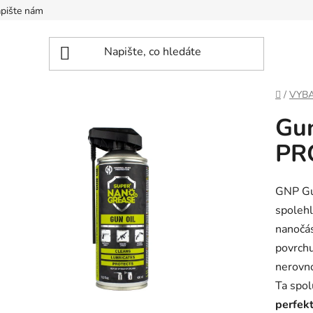
pište nám
Domů
/
VYBA
Gun
PR
GNP Gun
spolehl
nanočás
povrchu
nerovno
Ta spol
perfek