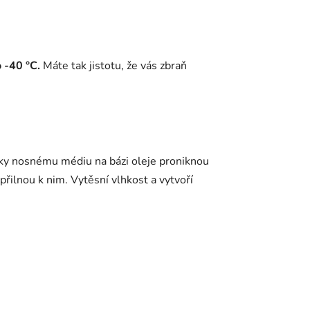
 -40 °C.
Máte tak jistotu, že vás zbraň
íky nosnému médiu na bázi oleje proniknou
řilnou k nim. Vytěsní vlhkost a vytvoří