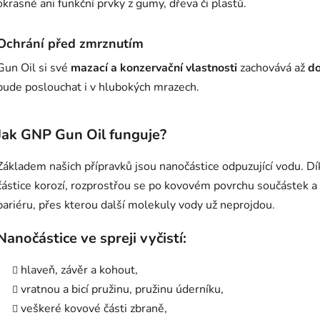
okrasné ani funkční prvky z gumy, dřeva či plastů.
Ochrání před zmrznutím
Gun Oil si své
mazací a konzervační vlastnosti
zachovává až
do
bude poslouchat i v hlubokých mrazech.
Jak GNP Gun Oil funguje?
Základem našich přípravků jsou nanočástice odpuzující vodu. D
částice korozí, rozprostřou se po kovovém povrchu součástek a p
bariéru, přes kterou další molekuly vody už neprojdou.
Nanočástice ve spreji vyčistí:
hlaveň, závěr a kohout,
vratnou a bicí pružinu, pružinu úderníku,
veškeré kovové části zbraně,