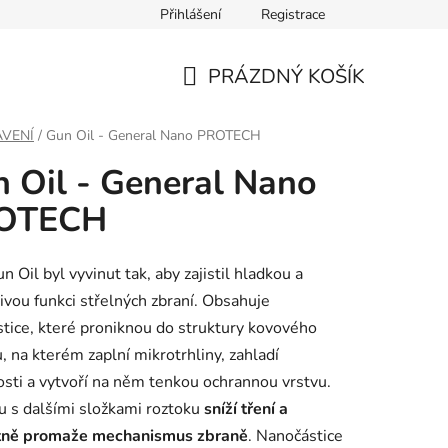
Přihlášení
Registrace
PRÁZDNÝ KOŠÍK
NÁKUPNÍ
VENÍ
/
Gun Oil - General Nano PROTECH
KOŠÍK
 Oil - General Nano
OTECH
 Oil byl vyvinut tak, aby zajistil hladkou a
ivou funkci střelných zbraní. Obsahuje
tice, které proniknou do struktury kovového
, na kterém zaplní mikrotrhliny, zahladí
sti a vytvoří na něm tenkou ochrannou vrstvu.
u s dalšími složkami roztoku
sníží tření a
tně promaže mechanismus zbraně
. Nanočástice