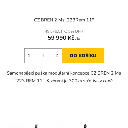
t
ů
CZ BREN 2 Ms .223Rem 11''
49 578,51 Kč bez DPH
59 990 Kč
/ ks
DO KOŠÍKU
Samonabíjecí puška modulární koncepce CZ BREN 2 Ms
.223 REM 11" K zbrani je 300ks střeliva v ceně