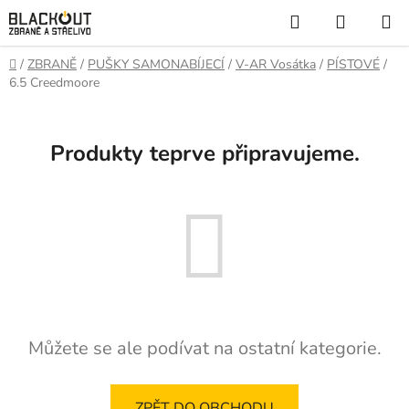
Přejít
Hledat
NÁKUP
na
KOŠÍK
obsah
Domů
/
ZBRANĚ
/
PUŠKY SAMONABÍJECÍ
/
V-AR Vosátka
/
PÍSTOVÉ
/
6.5 Creedmoore
Produkty teprve připravujeme.
Můžete se ale podívat na ostatní kategorie.
ZPĚT DO OBCHODU