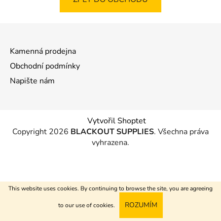
Z
á
Kamenná prodejna
p
a
Obchodní podmínky
t
Napište nám
í
Vytvořil Shoptet
Copyright 2026
BLACKOUT SUPPLIES
. Všechna práva
vyhrazena.
This website uses cookies. By continuing to browse the site, you are agreeing
ROZUMÍM
to our use of cookies.